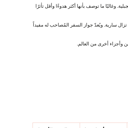
. وغالبًا ما توصف بأنها أكثر هدوءًا وأقل تأثرًا
ي بدأ عام ١٩٩٣، ما يجعله من أقدم البرامج التي لا تزال سارية. ويُعدّ جواز السفر المُصاحب له مفيداً
ين وأجزاء أخرى من العالم.