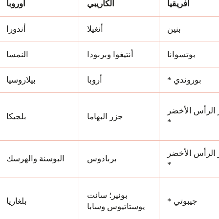
أفريقيا
الكاريبي
أوروبا
بنين
أنغيلا
أندورا
بوتسوانا
أنتيغوا وبربودا
النمسا
بوروندي *
أروبا
بيلاروسيا
الرأس الأخضر
جزر البهاما
بلجيكا
*
الرأس الأخضر
بربادوس
البوسنة والهرسك
*
بونير؛ سانت
جيبوتي *
بلغاريا
يوستاتيوس وسابا