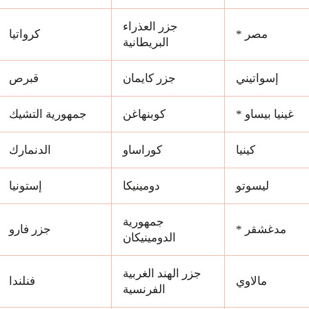
جزر العذراء
مصر *
كرواتيا
البريطانية
إسواتيني
جزر كايمان
قبرص
غينيا بيساو *
كوبنهاغن
جمهورية التشيك
كينيا
كوراساو
الدنمارك
ليسوتو
دومينيكا
إستونيا
جمهورية
مدغشقر *
جزر فارو
الدومينيكان
جزر الهند الغربية
مالاوي
فنلندا
الفرنسية