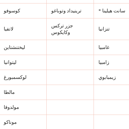
سانت هيلينا *
ترينيداد وتوباغو
كوسوفو
جزر تركس
تنزانيا
لاتفيا
وكايكوس
غامبيا
ليختنشتاين
زامبيا
ليتوانيا
زيمبابوي
لوكسمبورغ
مالطا
مولدوفا
موناكو