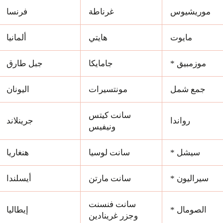
موريشيوس
غرناطة
فرنسا
مايوت
هايتي
ألمانيا
موزمبيق *
جامايكا
جبل طارق
جمع شمل
مونتسيرات
اليونان
سانت كيتس
رواندا
جرينلاند
ونيفيس
سيشل *
سانت لوسيا
هنغاريا
سيراليون *
سانت مارتن
أيسلندا
سانت فنسنت
الصومال *
إيطاليا
وجزر غرينادين