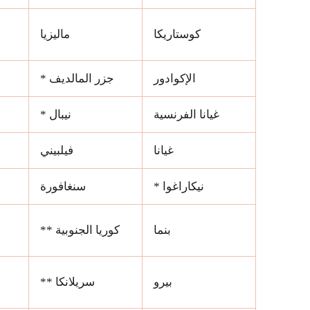
كوستاريكا
ماليزيا
الإكوادور
جزر المالديف *
غيانا الفرنسية
نيبال *
غيانا
فيلبيني
نيكاراغوا *
سنغافورة
بنما
كوريا الجنوبية **
بيرو
سريلانكا **