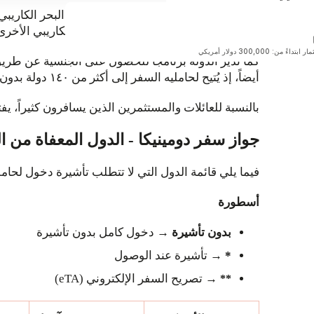
الأرجنتين
دومينيكا إحدى الجزر الصغيرة في منطقة البحر الكاريبي. تغ
قريباً
بالتغيرات البيئية مقارنةً بالعديد من جزر الكاريبي الأخرى
بتداءً من: 300,000 دولار أمريكي
أيضاً، إذ يُتيح لحامليه السفر إلى أكثر من ١٤٠ دولة بدون تأشيرة، أو الحصول عليها عند الوصول.
بالنسبة للعائلات والمستثمرين الذين يسافرون كثيراً، يفت
جواز سفر دومينيكا - الدول المعفاة من ا
فيما يلي قائمة الدول التي لا تتطلب تأشيرة دخول لحاملي ج
أسطورة
بدون تأشيرة
→ دخول كامل بدون تأشيرة
*
→ تأشيرة عند الوصول
→ تصريح السفر الإلكتروني (eTA)
**