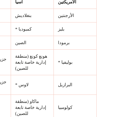
الأمريكتين
آسيا
الأرجنتين
بنغلاديش
بليز
كمبوديا *
برمودا
الصين
هونغ كونغ (منطقة
جزر 
بوليفيا *
إدارية خاصة تابعة
للصين)
جزر 
البرازيل
لاوس *
ماكاو (منطقة
كولومبيا
إدارية خاصة تابعة
للصين)