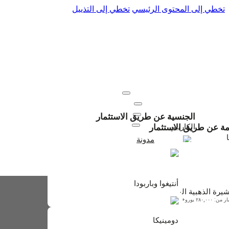
تخطي إلى المحتوى الرئيسي
تخطي إلى التذييل
عنا
اتصل بنا
المواطنة
إقامة
موارد
الجنسية عن طريق الاستثمار
تجديدات
الكاريبي
امة عن طريق الاستثمار
مدونة
+971 50 895 6330
أنتيغوا وباربودا
ابتداءً من $230,000
أنتيغوا وباربودا
شيرة الذهبية البرتغالية
: ٢٨٠,٠٠٠ يورو+
دومينيكا
دومينيكا
ابتداءً من $200,000