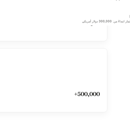
الأرجنتين
قريباً
فاليتا
بتداءً من: 300,000 دولار أمريكي
500,000+