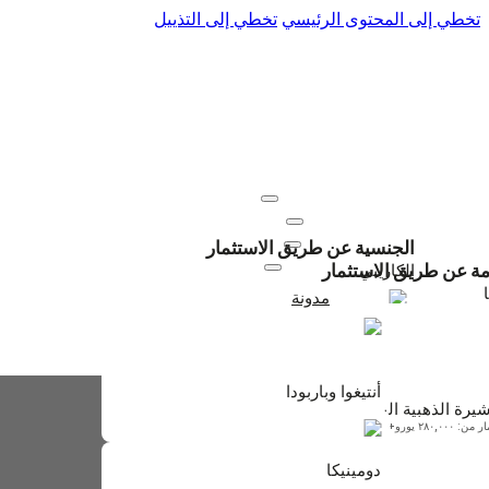
تخطي إلى المحتوى الرئيسي
تخطي إلى التذييل
عنا
اتصل بنا
المواطنة
إقامة
موارد
الجنسية عن طريق الاستثمار
تجديدات
الكاريبي
امة عن طريق الاستثمار
مدونة
+971 50 895 6330
أنتيغوا وباربودا
ابتداءً من $230,000
أنتيغوا وباربودا
شيرة الذهبية البرتغالية
: ٢٨٠,٠٠٠ يورو+
دومينيكا
دومينيكا
ابتداءً من $200,000