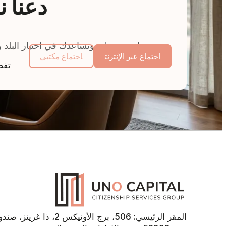
دعنا 
سنراجع وضعك، ونساعدك في اختيار البلد و
اجتماع عبر الإنترنت
اجتماع مكتبي
تفض
المقر الرئيسي: 506، برج الأونيكس 2، ذا غرينز،