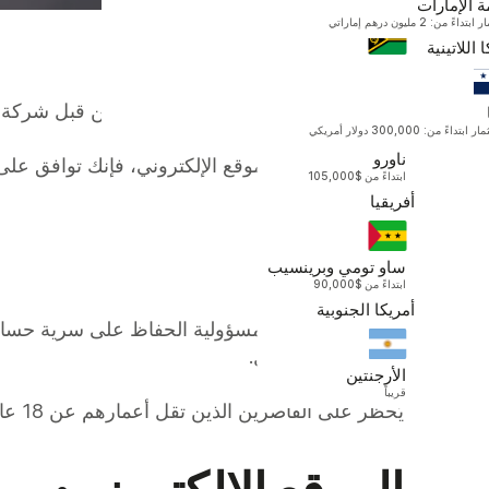
ة الإمارات
أوقيانوسيا
داءً من: 2 مليون درهم إماراتي
 اللاتينية
فانواتو
ابتداءً من $130,000
هذا الموقع الإلكتروني مملوك ومدار من قبل شركة UNO Capital (https://uno-capital.com) والتي يشار إليها فيما يلي باسم "UNO Capital" أو "UNO" اختصارًا بناءً على السياق
بتداءً من: 300,000 دولار أمريكي
ناورو
بدخولك إلى هذا الموقع الإلكتروني، فإنك توافق على ج
ابتداءً من $105,000
أفريقيا
السرية:
ساو تومي وبرينسيب
ابتداءً من $90,000
أمريكا الجنوبية
وشركة أونو كابيتال.
الأرجنتين
قريباً
يُحظر على القاصرين الذين تقل أعمارهم عن 18 عامًا التسجيل أو إجراء المعاملات أو استخدام الموقع الإلكتروني.