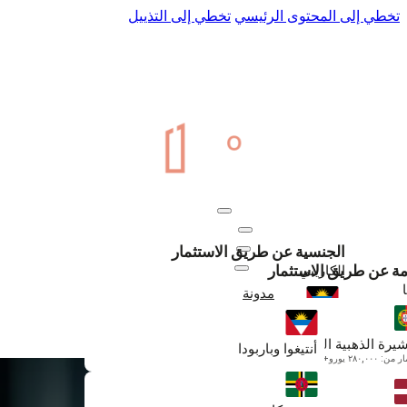
تخطي إلى المحتوى الرئيسي
تخطي إلى التذييل
عنا
اتصل بنا
المواطنة
إقامة
موارد
الجنسية عن طريق الاستثمار
تجديدات
الكاريبي
امة عن طريق الاستثمار
مدونة
أنتيغوا وباربودا
+971 50 895 6330
ابتداءً من $230,000
شيرة الذهبية البرتغالية
أنتيغوا وباربودا
: ٢٨٠,٠٠٠ يورو+
دومينيكا