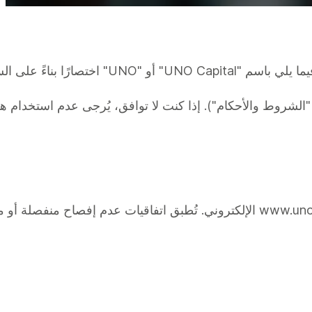
 "الشروط والأحكام"). إذا كنت لا توافق، يُرجى عدم استخدام هذا
يتحمل المستخدم مسؤولية الحفاظ على سرية حسابه. ينطبق هذا القسم فقط على استخدام موقع com