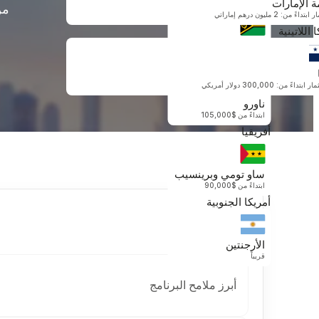
ة الإمارات
أوقيانوسيا
من
داءً من: 2 مليون درهم إماراتي
 اللاتينية
فانواتو
ابتداءً من $130,000
بتداءً من: 300,000 دولار أمريكي
ناورو
ابتداءً من $105,000
أفريقيا
ساو تومي وبرينسيب
ابتداءً من $90,000
أمريكا الجنوبية
محتويات
الأرجنتين
قريباً
أبرز ملامح البرنامج