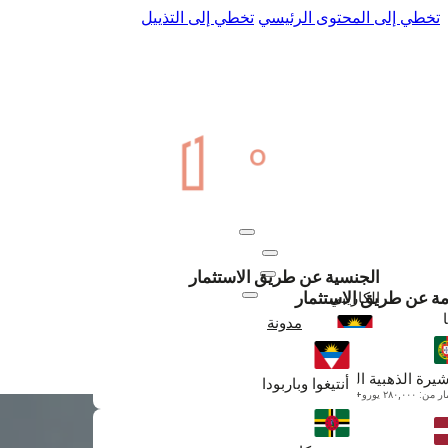
تخطي إلى المحتوى الرئيسي
تخطي إلى التذييل
عنا
اتصل بنا
المواطنة
إقامة
موارد
الجنسية عن طريق الاستثمار
تجديدات
الكاريبي
امة عن طريق الاستثمار
مدونة
أنتيغوا وباربودا
+971 50 895 6330
ابتداءً من $230,000
شيرة الذهبية البرتغالية
أنتيغوا وباربودا
: ٢٨٠,٠٠٠ يورو+
دومينيكا