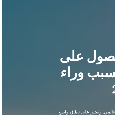
لحصول على
لسبب وراء
حة، حظي برنامج الحصول على جنسية فانواتو عن طريق الاستثمار 2025 باهتمام عالمي. ويُعتبر على نطاق واسع