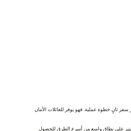
سفر ثانٍ خطوة عملية. فهو يوفر للعائلات الأمان
الحصول على جنسية فانواتو عن طريق الاستثمار 2025 باهتمام عالمي. ويُعتبر على نطاق واسع من أسرع الطرق للحصول