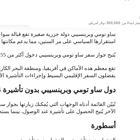
الأرجنتين
كيف تساعد شركة أونو كابيتال
قريباً
بتداءً من: 300,000 دولار أمريكي
ساو تومي وبرينسيبي دولة جزرية صغيرة تقع قبالة سوا
استقرارها السياسي على مر السنين، مما يدعم مكانتها 
يُتيح جواز سفر ساو تومي وبرينسيبي دخول أكثر من 55 وجهة. يمكنك دخول الدول بدون تأشيرة، أو الحصول على تأشيرة عند الوصول، أو استخدام تصريح سفر إلكتروني.
تقع معظم هذه الأماكن في أفريقيا، ومنطقة البحر الكار
يفضلون السفر الإقليمي البسيط وإجراءات التأشيرة الأقل
دول ساو تومي وبرينسيبي بدون تأشيرة 2026
تُبيّن القائمة أدناه الوجهات التي يُمكنك زيارتها بج
الآخر يُتيح الحصول على تأشيرة عند الوصول، بينما يستخدم
أسطورة