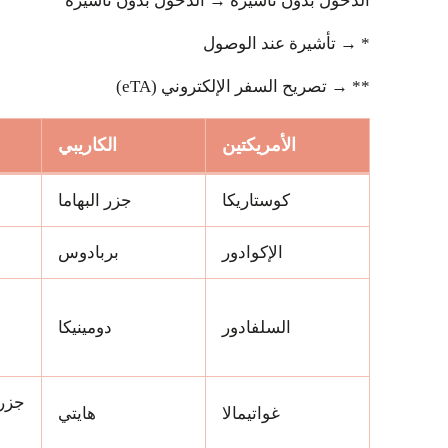
الدخول بدون تأشيرة → الدخول بدون تأشيرة
* → تأشيرة عند الوصول
** → تصريح السفر الإلكتروني (eTA)
الأمريكتين
الكاريبي
كوستاريكا
جزر البهاما
الإكوادور
بربادوس
السلفادور
دومينيكا
جزر 
غواتيمالا
هايتي