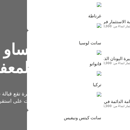
غرناطة
ة الاستثمار في لاتفيا
 ابتداءً من: 60,000 يورو
سانت كيتس ونيفيس
ابتداءً من $250,000
سانت لوسيا
جواز سفر ساو ت
رة اليونان الذهبية
سانت لوسيا
بالدول المعفاة
فانواتو
 ابتداءً من: 250,000 يورو
ابتداءً من $240,000
غرناطة
تركيا
ابتداءً من $235,000
ساو تومي وبرينسيبي دولة جزرية صغيرة تقع قبالة 
أوروبا
متينة وحافظت على استقرار
امة الدائمة في مالطا
ابتداءً من: 375,000 يورو فأكثر
تركيا
سانت كيتس ونيفيس
ابتداءً من $400,000