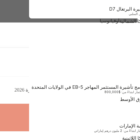
مالطا
رة البرتغال D7
مغلق
ابتداءً من $680,000
 السلبي
أوقيانوسيا
ا الشمالية
فانواتو
ابتداءً من $130,000
محتويات
ناورو
ابتداءً من $105,000
أفريقيا
 تأشيرة المستثمر المهاجر EB-5 في الولايات المتحدة
دول ساو تومي وبرينسيبي بدون تأشيرة 2026
ار ابتداءً من: $800,000
ق الأوسط
ساو تومي وبرينسيب
أسطورة
ابتداءً من $90,000
أمريكا الجنوبية
ة الإمارات
داءً من: 2 مليون درهم إماراتي
 اللاتينية