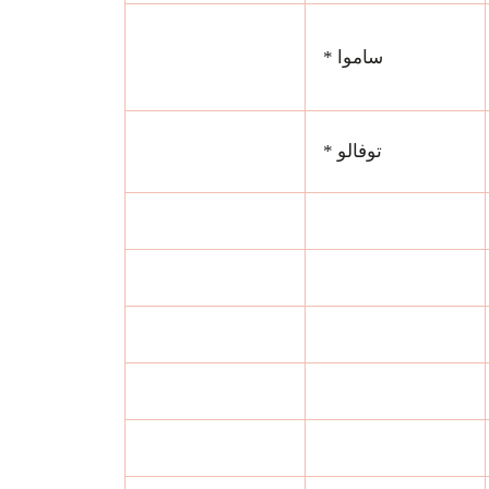
ساموا *
توفالو *