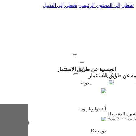
تخطي إلى المحتوى الرئيسي
تخطي إلى التذييل
عنا
اتصل بنا
المواطنة
إقامة
موارد
الجنسية عن طريق الاستثمار
تجديدات
الكاريبي
امة عن طريق الاستثمار
مدونة
+971 50 895 6330
أنتيغوا وباربودا
ابتداءً من $230,000
أنتيغوا وباربودا
شيرة الذهبية البرتغالية
: ٢٨٠,٠٠٠ يورو+
دومينيكا
دومينيكا
ابتداءً من $200,000