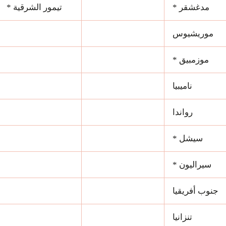
مدغشقر *
تيمور الشرقية *
موريشيوس
موزمبيق *
ناميبيا
رواندا
سيشل *
سيراليون *
جنوب أفريقيا
تنزانيا