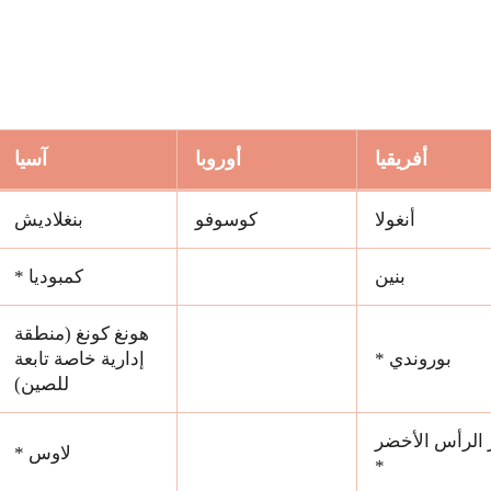
أفريقيا
أوروبا
آسيا
أنغولا
كوسوفو
بنغلاديش
بنين
كمبوديا *
هونغ كونغ (منطقة
بوروندي *
إدارية خاصة تابعة
للصين)
الرأس الأخضر
لاوس *
*