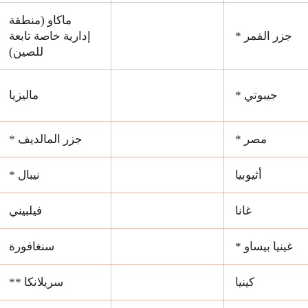
ماكاو (منطقة
جزر القمر *
إدارية خاصة تابعة
للصين)
جيبوتي *
ماليزيا
مصر *
جزر المالديف *
أثيوبيا
نيبال *
غانا
فيلبيني
غينيا بيساو *
سنغافورة
كينيا
سريلانكا **