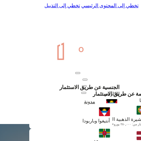
تخطي إلى المحتوى الرئيسي
تخطي إلى التذييل
عنا
اتصل بنا
المواطنة
إقامة
موارد
الجنسية عن طريق الاستثمار
تجديدات
الكاريبي
امة عن طريق الاستثمار
مدونة
أنتيغوا وباربودا
+971 50 895 6330
ابتداءً من $230,000
شيرة الذهبية البرتغالية
أنتيغوا وباربودا
: ٢٨٠,٠٠٠ يورو+
دومينيكا