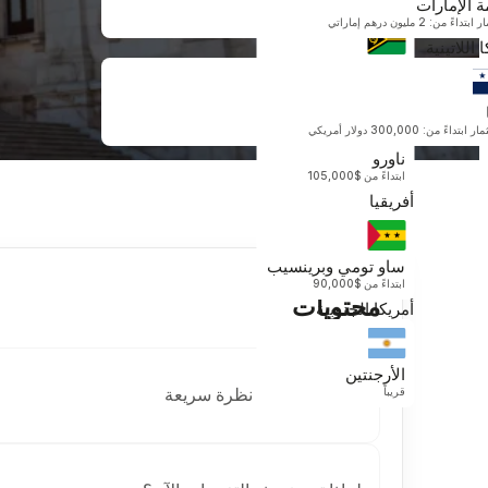
ة الإمارات
أوقيانوسيا
داءً من: 2 مليون درهم إماراتي
 اللاتينية
فانواتو
ابتداءً من $130,000
بتداءً من: 300,000 دولار أمريكي
ناورو
ابتداءً من $105,000
أفريقيا
ساو تومي وبرينسيب
ابتداءً من $90,000
محتويات
أمريكا الجنوبية
الأرجنتين
قريباً
ما الذي تغير؟ - نظرة سريعة