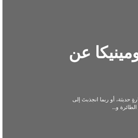
مينيكا عن
 حديثة، أو ربما انجذبتَ إلى
لطائرة و...