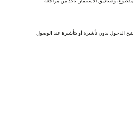
قطوع، وصناديق الاستثمار. تأكد من مراجعة
ن حيث القوة. ماذا يعني هذا؟ يعني أنه يتيح الدخول بدون تأشيرة أو بتأشيرة عند الوصول