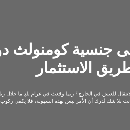
ى جنسية كومنولث دو
ريق الاستثمار
قال للعيش في الخارج؟ ربما وقعتَ في غرام بلدٍ ما خلال زيارةٍ
فأنت بلا شك تُدرك أن الأمر ليس بهذه السهولة، فلا يكفي ركوب ا