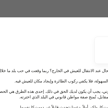
عند الانتقال للعيش في الخارج؟ ربما وقعت في حب بلد ما خلال ز
السهولة، فلا يكفي ركوب الطائرة وإيجاد مكان للعيش فيه.
نوني، يجب أن يكون لديك الحق في ذلك. إحدى هذه الطرق هي الح
مقابل، تُمنح صفة مواطن قانوني في البلد الذي اخترته.
كا، ولكن أولاً، دعونا نتحدث قليلاً عن دومينيكا نفسها.