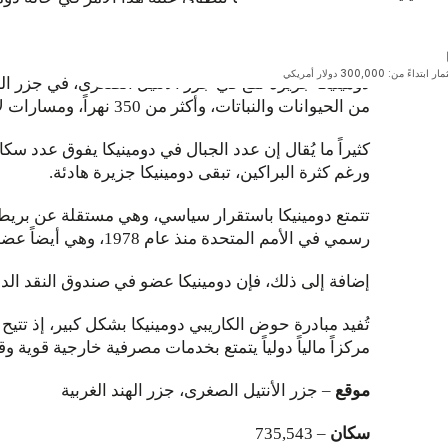
الأرجنتين
قريباً
اكتشف دومينيكا - موطنك الثاني
بتداءً من: 300,000 دولار أمريكي
دومينيكا جزيرة تقع في جزر الأنتيل الصغرى، في جزر الهن
من الحيوانات والنباتات، وأكثر من 350 نهراً، ومسارات لا حصر لها للمشي لمسافات طويلة تتخلل الجزر. فلا عجب أن تُسمى "جزيرة الطبيعة".
كثيراً ما يُقال إن عدد الجبال في دومينيكا يفوق عدد سكان
ورغم كثرة البراكين، تبقى دومينيكا جزيرة هادئة.
رسمي في الأمم المتحدة منذ عام 1978، وهي أيضاً عضو في بنك التنمية الكاريبي ومنظمة الشرق الأوسط وشمال أفريقيا.
إضافة إلى ذلك، فإن دومينيكا عضو في صندوق النقد الدول
تُفيد مبادرة حوض الكاريبي دومينيكا بشكل كبير، إذ تتي
مركزاً مالياً دولياً يتمتع بخدمات مصرفية خارجية قوية 
موقع
– جزر الأنتيل الصغرى، جزر الهند الغربية
سكان
– 735,543