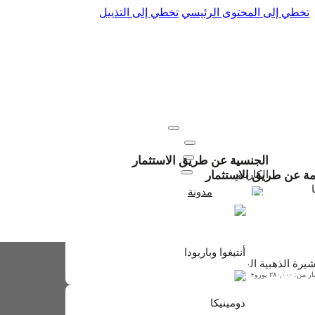
تخطي إلى المحتوى الرئيسي
تخطي إلى التذييل
عنا
اتصل بنا
المواطنة
إقامة
موارد
الجنسية عن طريق الاستثمار
تجديدات
الكاريبي
امة عن طريق الاستثمار
مدونة
+971 50 895 6330
أنتيغوا وباربودا
ابتداءً من $230,000
أنتيغوا وباربودا
شيرة الذهبية البرتغالية
: ٢٨٠,٠٠٠ يورو+
دومينيكا
دومينيكا
ابتداءً من $200,000