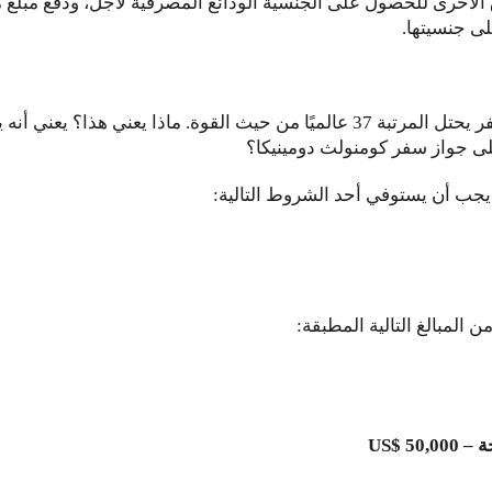
لأخرى للحصول على الجنسية الودائع المصرفية لأجل، ودفع مبلغ م
ى جنسيتها.
إذن، ما هي قصة دومينيكا؟ أولاً، تمتلك دومينيكا جواز سفر يحتل المرتبة 37 عالميًا م
، يجب أن يستوفي أحد الشروط التالية:
 المبالغ التالية المطبقة:
US$ 