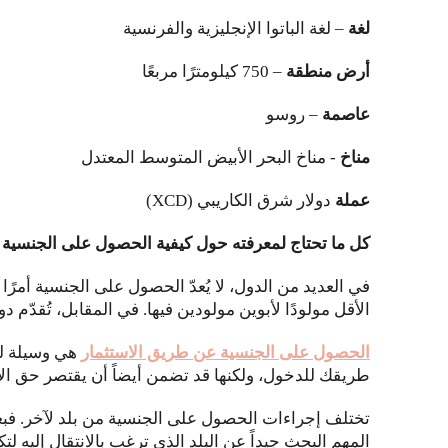
لغة
– لغة الباتوا الإنجليزية والفرنسية
أرض
منطقة
– 750 كيلومترًا مربعًا
عاصمة
– روسو
مناخ
- مناخ البحر الأبيض المتوسط المعتدل
عملة
دولار شرق الكاريبي (XCD)
كل ما تحتاج لمعرفته حول كيفية الحصول على الجنسية
في العديد من الدول، لا يُعدّ الحصول على الجنسية أمرً
الأقل مولودًا لأبوين مولودين فيها. في المقابل، تُقدّم
الحصول على الجنسية عن طريق الاستثمار
هي وسيلة لل
طريقك للدخول، ولكنها قد تضمن أيضاً أن يقتصر حق الإ
تختلف إجراءات الحصول على الجنسية من بلد لآخر. فبع
المهم البحث جيداً عن البلد الذي ترغب بالانتقال إليه لت