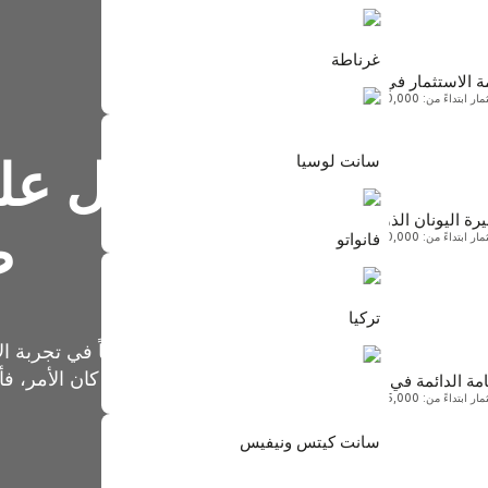
غرناطة
ة الاستثمار في لاتفيا
 ابتداءً من: 60,000 يورو
سانت كيتس ونيفيس
ابتداءً من $250,000
سانت لوسيا
كيفية الحصول عل
رة اليونان الذهبية
سانت لوسيا
ط
فانواتو
 ابتداءً من: 250,000 يورو
ابتداءً من $240,000
غرناطة
تركيا
ابتداءً من $235,000
هل سبق لك أن جلستَ وفكرتَ ملياً في تجربة الانت
أوروبا
ثقافةٍ معينة. مهما كان الأمر، 
امة الدائمة في مالطا
ابتداءً من: 375,000 يورو فأكثر
تركيا
سانت كيتس ونيفيس
ابتداءً من $400,000